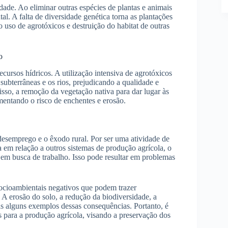
ade. Ao eliminar outras espécies de plantas e animais
al. A falta de diversidade genética torna as plantações
 uso de agrotóxicos e destruição do habitat de outras
o
cursos hídricos. A utilização intensiva de agrotóxicos
subterrâneas e os rios, prejudicando a qualidade e
so, a remoção da vegetação nativa para dar lugar às
mentando o risco de enchentes e erosão.
esemprego e o êxodo rural. Por ser uma atividade de
em relação a outros sistemas de produção agrícola, o
em busca de trabalho. Isso pode resultar em problemas
ocioambientais negativos que podem trazer
 A erosão do solo, a redução da biodiversidade, a
as alguns exemplos dessas consequências. Portanto, é
as para a produção agrícola, visando a preservação dos