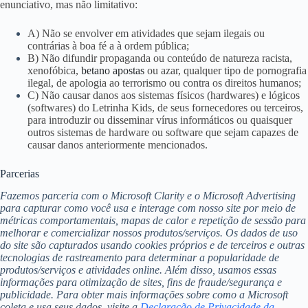
enunciativo, mas não limitativo:
A) Não se envolver em atividades que sejam ilegais ou
contrárias à boa fé a à ordem pública;
B) Não difundir propaganda ou conteúdo de natureza racista,
xenofóbica,
betano apostas
ou azar, qualquer tipo de pornografia
ilegal, de apologia ao terrorismo ou contra os direitos humanos;
C) Não causar danos aos sistemas físicos (hardwares) e lógicos
(softwares) do Letrinha Kids, de seus fornecedores ou terceiros,
para introduzir ou disseminar vírus informáticos ou quaisquer
outros sistemas de hardware ou software que sejam capazes de
causar danos anteriormente mencionados.
Parcerias
Fazemos parceria com o Microsoft Clarity e o Microsoft Advertising
para capturar como você usa e interage com nosso site por meio de
métricas comportamentais, mapas de calor e repetição de sessão para
melhorar e comercializar nossos produtos/serviços. Os dados de uso
do site são capturados usando cookies próprios e de terceiros e outras
tecnologias de rastreamento para determinar a popularidade de
produtos/serviços e atividades online. Além disso, usamos essas
informações para otimização de sites, fins de fraude/segurança e
publicidade. Para obter mais informações sobre como a Microsoft
coleta e usa seus dados, visite a
Declaração de Privacidade da