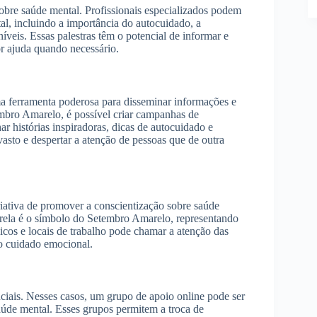
sobre saúde mental. Profissionais especializados podem
tal, incluindo a importância do autocuidado, a
níveis. Essas palestras têm o potencial de informar e
or ajuda quando necessário.
ma ferramenta poderosa para disseminar informações e
embro Amarelo, é possível criar campanhas de
r histórias inspiradoras, dicas de autocuidado e
asto e despertar a atenção de pessoas que de outra
iativa de promover a conscientização sobre saúde
marela é o símbolo do Setembro Amarelo, representando
licos e locais de trabalho pode chamar a atenção das
do cuidado emocional.
nciais. Nesses casos, um grupo de apoio online pode ser
aúde mental. Esses grupos permitem a troca de