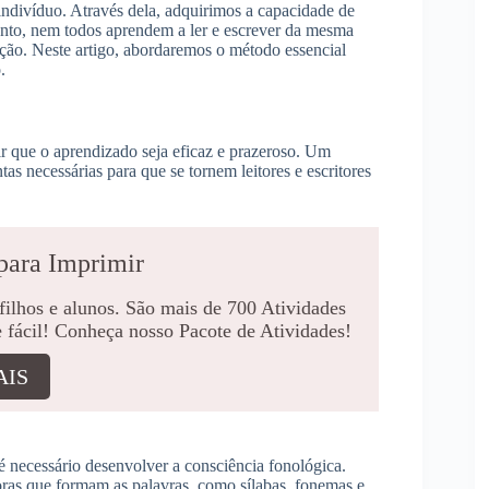
indivíduo. Através dela, adquirimos a capacidade de
tanto, nem todos aprendem a ler e escrever da mesma
ação. Neste artigo, abordaremos o método essencial
.
r que o aprendizado seja eficaz e prazeroso. Um
as necessárias para que se tornem leitores e escritores
para Imprimir
 filhos e alunos. São mais de 700 Atividades
e fácil! Conheça nosso Pacote de Atividades!
AIS
é necessário desenvolver a consciência fonológica.
noras que formam as palavras, como sílabas, fonemas e