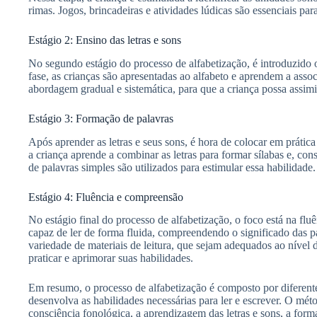
rimas. Jogos, brincadeiras e atividades lúdicas são essenciais pa
Estágio 2: Ensino das letras e sons
No segundo estágio do processo de alfabetização, é introduzido o
fase, as crianças são apresentadas ao alfabeto e aprendem a asso
abordagem gradual e sistemática, para que a criança possa assimi
Estágio 3: Formação de palavras
Após aprender as letras e seus sons, é hora de colocar em prátic
a criança aprende a combinar as letras para formar sílabas e, con
de palavras simples são utilizados para estimular essa habilidade.
Estágio 4: Fluência e compreensão
No estágio final do processo de alfabetização, o foco está na flu
capaz de ler de forma fluida, compreendendo o significado das p
variedade de materiais de leitura, que sejam adequados ao nível 
praticar e aprimorar suas habilidades.
Em resumo, o processo de alfabetização é composto por diferente
desenvolva as habilidades necessárias para ler e escrever. O métod
consciência fonológica, a aprendizagem das letras e sons, a for