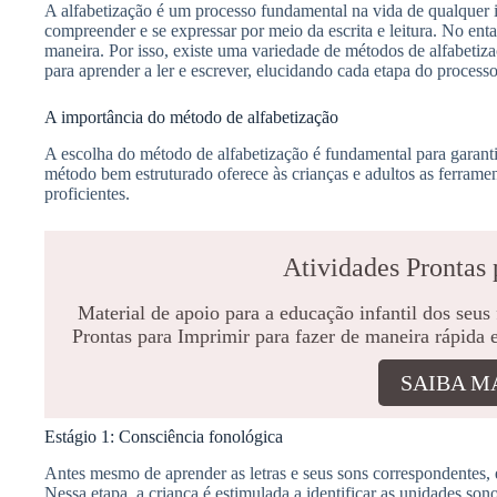
A alfabetização é um processo fundamental na vida de qualquer 
compreender e se expressar por meio da escrita e leitura. No en
maneira. Por isso, existe uma variedade de métodos de alfabetiz
para aprender a ler e escrever, elucidando cada etapa do processo
A importância do método de alfabetização
A escolha do método de alfabetização é fundamental para garanti
método bem estruturado oferece às crianças e adultos as ferrament
proficientes.
Atividades Prontas 
Material de apoio para a educação infantil dos seus
Prontas para Imprimir para fazer de maneira rápida 
SAIBA M
Estágio 1: Consciência fonológica
Antes mesmo de aprender as letras e seus sons correspondentes, 
Nessa etapa, a criança é estimulada a identificar as unidades so