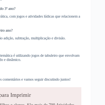
 do 3º ano?
ática, com jogos e atividades lúdicas que relacionem a
eiro ano?
o adição, subtração, multiplicação e divisão.
temática é utilizando jogos de tabuleiro que envolvam
ido e dinâmico.
s comentários e vamos seguir discutindo juntos!
para Imprimir
 filhos e alunos. São mais de 700 Atividades