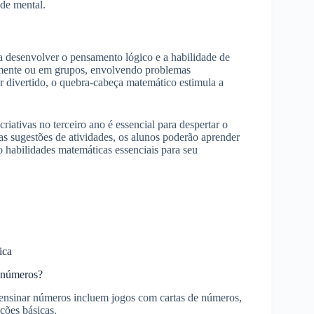
ade mental.
 desenvolver o pensamento lógico e a habilidade de
almente ou em grupos, envolvendo problemas
r divertido, o quebra-cabeça matemático estimula a
criativas no terceiro ano é essencial para despertar o
as sugestões de atividades, os alunos poderão aprender
 habilidades matemáticas essenciais para seu
ica
r números?
 ensinar números incluem jogos com cartas de números,
ções básicas.