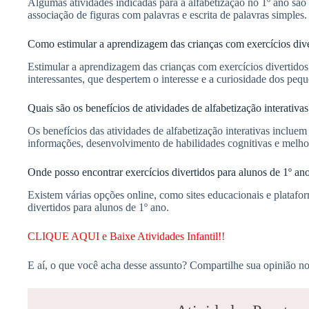
Algumas atividades indicadas para a alfabetização no 1º ano são id
associação de figuras com palavras e escrita de palavras simples.
Como estimular a aprendizagem das crianças com exercícios dive
Estimular a aprendizagem das crianças com exercícios divertidos 
interessantes, que despertem o interesse e a curiosidade dos peq
Quais são os benefícios de atividades de alfabetização interativas
Os benefícios das atividades de alfabetização interativas inclue
informações, desenvolvimento de habilidades cognitivas e melhori
Onde posso encontrar exercícios divertidos para alunos de 1º an
Existem várias opções online, como sites educacionais e platafor
divertidos para alunos de 1º ano.
CLIQUE AQUI e Baixe Atividades Infantil!!
E aí, o que você acha desse assunto? Compartilhe sua opinião no